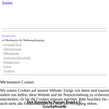
Termine
Stützpunkte
in Oberbayern für Wettkampftraining:
-
Ingolstadt Nord
-
Münchsmünster
-
Milbertshofen
-
Grasbrunn-Neukeferloh
-
Höhenkirchen
-
Erding
-
Trostberg
Wir benutzen Cookies
xxx
Wir nutzen Cookies auf unserer Website. Einige von ihnen sind essenzie
andere uns helfen, diese Website und die Nutzererfahrung zu verbesser
entscheiden, ob Sie die Cookies zulassen möchten. Bitte beachten Sie
Der Bayerische Karate Bund e.V.
nicht mehr alle Funktionalitäten der Seite zur Verfügung stehen.
Geschäftsstelle