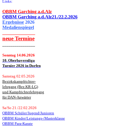
Links:
OBBM Garching a.d.Alz
OBBM Garching a.d.Alz21./22.2.2026
Ergebnisse
2026
Medalienspiegel
______________
neue
Termine
________________
Sonntag 14.06.2026
10. Oberbayernliga
Turnier 2026 in Dorfen
Samstag 02.05.2026
Bezirkskampfrichter-
lehrgang (Bez.KR-LG)
und Kampfrichterlehrgang
für DAN-Anwärter
Sa/So 21./22.02.2026
OBBM Schüler/Jugend/Junioren
OBBM Kinder/Leistungs-/Masterklasse
OBBM Para-Karate