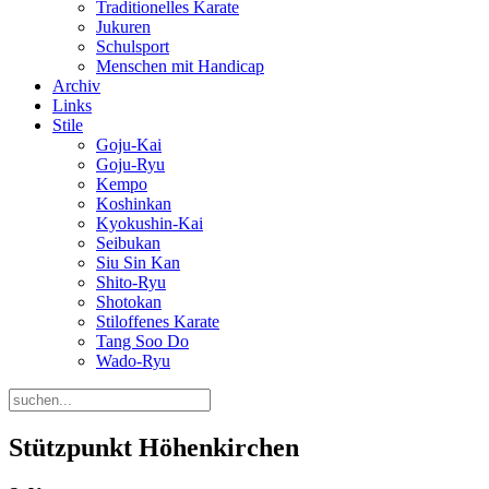
Traditionelles Karate
Jukuren
Schulsport
Menschen mit Handicap
Archiv
Links
Stile
Goju-Kai
Goju-Ryu
Kempo
Koshinkan
Kyokushin-Kai
Seibukan
Siu Sin Kan
Shito-Ryu
Shotokan
Stiloffenes Karate
Tang Soo Do
Wado-Ryu
Stützpunkt Höhenkirchen