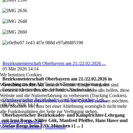
Bezirksmeisterschaft Oberbayern am 21./22.02.2026 ...
05 Mär 2026 14:14
Wir benutzen Cookies
Bezirksmeisterschaft Oberbayern am 21./22.02.2026 in
Garching an der Alz
Trotz der Terminverschiebung, des
Wir nutzen Cookies auf unserer Website. Einige von ihnen sind
Ferienwochenendes, des fehlenden Nachwuchs [ ... ]
essenziell für den Betrieb der Seite, während andere uns helfen, diese
Website und die Nutzererfahrung zu verbessern (Tracking Cookies).
Oberbayerischer Bezirkskader- und Kampfrichter-Leh...
Sie können selbst entscheiden, ob Sie die Cookies zulassen möchten.
08 Feb 2026 14:14
Bitte beachten Sie, dass bei einer Ablehnung womöglich nicht mehr
alle Funktionalitäten der Seite zur Verfügung stehen.
Oberbayerischer Bezirkskader- und Kampfrichter-Lehrgang
mit Irmi Borgs, Nilifer Gök, Manfred Pfeiffer, Hans Hawe und
Akzeptieren
Ablehnen
Stefan Borgs beim ESV München i [ ... ]
Weitere Informationen
|
Impressum