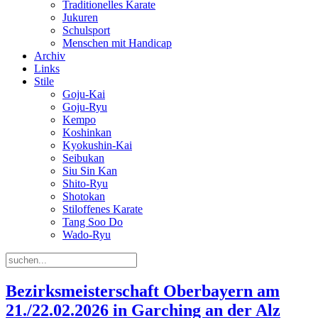
Traditionelles Karate
Jukuren
Schulsport
Menschen mit Handicap
Archiv
Links
Stile
Goju-Kai
Goju-Ryu
Kempo
Koshinkan
Kyokushin-Kai
Seibukan
Siu Sin Kan
Shito-Ryu
Shotokan
Stiloffenes Karate
Tang Soo Do
Wado-Ryu
Bezirksmeisterschaft Oberbayern am
21./22.02.2026 in Garching an der Alz