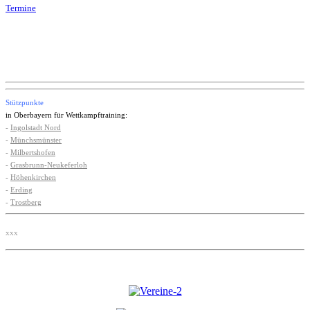
Termine
Stützpunkte
in Oberbayern für Wettkampftraining:
-
Ingolstadt Nord
-
Münchsmünster
-
Milbertshofen
-
Grasbrunn-Neukeferloh
-
Höhenkirchen
-
Erding
-
Trostberg
xxx