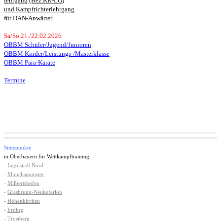
lehrgang (Bez.KR-LG)
und Kampfrichterlehrgang
für DAN-Anwärter
Sa/So 21./22.02.2026
OBBM Schüler/Jugend/Junioren
OBBM Kinder/Leistungs-/Masterklasse
OBBM Para-Karate
Termine
Stützpunkte
in Oberbayern für Wettkampftraining:
-
Ingolstadt Nord
-
Münchsmünster
-
Milbertshofen
-
Grasbrunn-Neukeferloh
-
Höhenkirchen
-
Erding
-
Trostberg