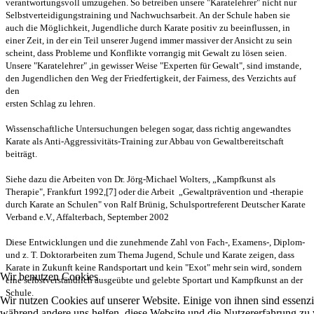
verantwortungsvoll umzugehen. So betreiben unsere "Karatelehrer"
nicht nur
Selbstverteidigungstraining und Nachwuchsarbeit. An der Schule haben
sie
auch die Möglichkeit, Jugendliche durch Karate positiv zu beeinflussen, in
einer Zeit, in der ein Teil unserer Jugend immer massiver der Ansicht zu sein
scheint, dass Probleme und Konflikte vorrangig mit Gewalt zu lösen seien.
Unsere
"Karatelehrer" ,in gewisser Weise "Experten für Gewalt", sind imstande,
den
Jugendlichen den Weg der Friedfertigkeit, der Fairness, des Verzichts auf
den
ersten Schlag zu lehren.
Wissenschaftliche Untersuchungen belegen
sogar, dass richtig angewandtes
Karate als Anti-Aggressivitäts-Training zur
Abbau von Gewaltbereitschaft
beiträgt.
Siehe dazu die Arbeiten von Dr.
Jörg-Michael Wolters, „Kampfkunst als
Therapie", Frankfurt 1992,[7] oder die Arbeit „Gewaltprävention und -therapie
durch
Karate an Schulen" von Ralf Brünig, Schulsportreferent Deutscher Karate
Verband
e.V., Affalterbach, September 2002
Diese Entwicklungen und die
zunehmende Zahl von Fach-, Examens-, Diplom-
und z. T. Doktorarbeiten zum Thema
Jugend, Schule und Karate zeigen, dass
Karate in Zukunft keine Randsportart und
kein "Exot" mehr sein wird, sondern
Wir benutzen Cookies
eine selbstverständlich ausgeübte und
gelebte Sportart und Kampfkunst an der
Schule.
Wir nutzen Cookies auf unserer Website. Einige von ihnen sind essenzie
während andere uns helfen, diese Website und die Nutzererfahrung zu 