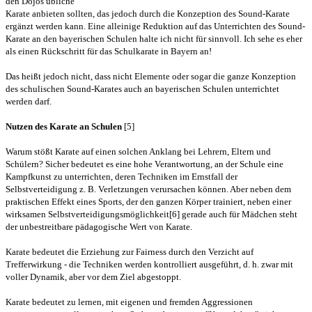
den Dojos übliche
Karate anbieten sollten, das jedoch durch die Konzeption des Sound-Karate
ergänzt werden kann. Eine alleinige Reduktion auf das Unterrichten des
Sound-
Karate an den bayerischen Schulen halte ich nicht für sinnvoll. Ich sehe
es eher
als einen Rückschritt für das Schulkarate in Bayern an!
Das
heißt jedoch nicht, dass nicht Elemente oder sogar die ganze Konzeption
des
schulischen Sound-Karates auch an bayerischen Schulen unterrichtet
werden
darf.
Nutzen des Karate an Schulen
[5]
Warum stößt Karate auf einen solchen Anklang bei Lehrern, Eltern
und
Schülern? Sicher bedeutet es eine hohe Verantwortung, an der Schule eine
Kampfkunst zu unterrichten, deren Techniken im Ernstfall der
Selbstverteidigung
z. B. Verletzungen verursachen können. Aber neben dem
praktischen Effekt eines
Sports, der den ganzen Körper trainiert, neben einer
wirksamen
Selbstverteidigungsmöglichkeit[6] gerade auch für Mädchen steht
der unbestreitbare
pädagogische Wert von Karate.
Karate bedeutet die Erziehung zur
Fairness durch den Verzicht auf
Trefferwirkung - die Techniken werden
kontrolliert ausgeführt, d. h. zwar mit
voller Dynamik, aber vor dem Ziel
abgestoppt.
Karate bedeutet zu lernen, mit eigenen und fremden
Aggressionen