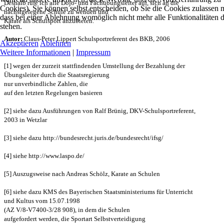
Deshalb rufe ich alle
Dojo- und Fachübungsleiter auf, sich an die
Cookies). Sie können selbst entscheiden, ob Sie die Cookies zulassen 
nächstgelegene Schule zu wenden und
dass bei einer Ablehnung womöglich nicht mehr alle Funktionalitäten 
Karate als Schulsport anzubieten.
stehen.
Autor:
Claus-Peter Lippert Schulsportreferent des BKB, 2006
Akzeptieren
Ablehnen
Weitere Informationen
|
Impressum
[1] wegen der zurzeit stattfindenden Umstellung der Bezahlung der
Übungsleiter durch die Staatsregierung
nur unverbindliche Zahlen, die
auf den letzten Regelungen basieren
[2] siehe dazu Ausführungen von Ralf Brünig, DKV-Schulsportreferent,
2003 in Wetzlar
[3] siehe dazu http://bundesrecht.juris.de/bundesrecht/ifsg/
[4] siehe http://www.laspo.de/
[5] Auszugsweise nach Andreas Schölz, Karate an Schulen
[6] siehe dazu KMS des Bayerischen Staatsministeriums für Unterricht
und Kultus vom 15.07.1998
(AZ V/8-V7400-3/28 908), in dem die Schulen
aufgefordert werden, die Sportart Selbstverteidigung