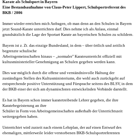
Karate als Schulsport in Bayern
E
ine Bestandsaufnahme von Claus-Peter Lippert, Schulsportreferent des
BKB / 2006
Immer wieder erreichen mich
Anfragen, ob man denn an den Schulen in Bayern
jetzt Sound-Karate unterrichten
darf. Dies nehme ich als Anlass, einmal
grundsätzlich die Lage der Sportart
Karate an bayerischen Schulen zu schildern.
Bayern ist z. Zt. das
einzige Bundesland, in dem – über örtlich und zeitlich
begrenzte schulische
Arbeitsgemeinschaften hinaus – „normaler" Karateunterricht offiziell mit
kultusministerieller Genehmigung an Schulen gegeben werden kann.
Dies
war möglich durch die offene und verständnisvolle Haltung der
zuständigen
Stellen des Kultusministeriums, die wohl auch zurückgeht auf
entsprechende
positive Unterstützung und Fürsprache seitens des BLSV, in dem
der BKB einer der
sich am dynamischsten entwickelnden Verbände darstellt.
Es hat in Bayern
schon immer karatetreibende Lehrer gegeben, die ihre
Karatebegeisterung an ihre
Schüler in Form von Arbeitsgemeinschaften außerhalb der Unterrichtszeit
weitergegeben haben.
Unterrichtet wird zurzeit nach einem Lehrplan, der
auf einen Entwurf des
ehemaligen, mittlerweile leider verstorbenen
BKB-Schulsportreferenten