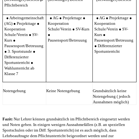
Pflichtbereich
●
Arbeitsgemeinschaft
●
AG
●
Projekttage
●
●
AG
●
Projekttage
●
(AG)
●
Projekttage
●
Kooperation
Kooperation
Kooperation
Schule/Verein
●
SV-Kurs
Schule/Verein
●
SV-
Schule/Verein
●
SV-
●
Kurs
●
Kurs
●
Pausensport/Betreuung
Pausensport/Betreuung
Pausensport/Betreuung
●
Differenzierter
●
3. Sportstunde
●
Sportunterricht
Differenzierter
Sportunterricht
●
Wahlunterricht ab
Klasse 7
Notengebung
Keine Notengebung
Grundsätzlich keine
Notengebung ( jedoch
Ausnahmen möglich)
Fazit:
Nur Lehrer können grundsätzlich im Pflichtbereich eingesetzt werden
und Noten geben. In einigen wenigen Ausnahmefällen (z.B. an speziellen
Sportschulen oder im Diff. Sportunterricht) ist es auch möglich, dass
Lehrbeauftragte dem Pflichtunterricht beigeordnet werden und zur