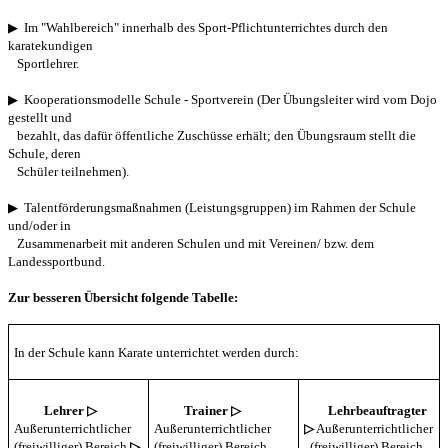
▶ Im "Wahlbereich" innerhalb des Sport-Pflichtunterrichtes
durch den
karatekundigen
Sportlehrer.
▶ Kooperationsmodelle Schule - Sportverein (Der Übungsleiter
wird vom Dojo
gestellt und
bezahlt, das
dafür öffentliche Zuschüsse
erhält; den Übungsraum stellt die
Schule, deren
Schüler teilnehmen).
▶ Talentförderungsmaßnahmen
(Leistungsgruppen) im Rahmen der Schule
und/oder in
Zusammenarbeit mit
anderen Schulen und mit Vereinen/ bzw. dem
Landessportbund.
Zur besseren Übersicht folgende Tabelle:
In der Schule kann Karate unterrichtet werden durch:
Lehrer
▷
Trainer
▷
Lehrbeauftragter
Außerunterrichtlicher
Außerunterrichtlicher
▷
Außerunterrichtlicher
(freiwilliger) Bereich
▷
(freiwilliger) Bereich
(freiwilliger) Bereich