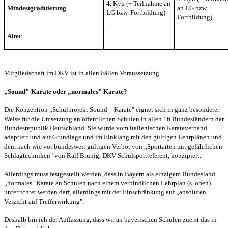
4. Kyu (+ Teilnahme an
Mindestgraduierung
an LG bzw.
LG bzw. Fortbildung)
Fortbildung)
Alter
Mitgliedschaft im DKV ist in allen Fällen Voraussetzung.
„Sound"-Karate oder „normales"
Karate?
Die Konzeption „Schulprojekt Sound – Karate" eignet sich in
ganz besonderer
Weise für die Umsetzung an öffentlichen Schulen in allen
16 Bundesländern der
Bundesrepublik Deutschland. Sie wurde vom italienischen
Karateverband
adaptiert und auf Grundlage und im Einklang mit den gültigen
Lehrplänen und
dem nach wie vor bundesweit gültigen Verbot von „Sportarten mit
gefährlichen
Schlagtechniken" von Ralf Brünig, DKV-Schulsportreferent,
konzipiert.
Allerdings muss festgestellt werden, dass in Bayern als
einzigem Bundesland
„normales" Karate an Schulen nach einem verbindlichen
Lehrplan (s. oben)
unterrichtet werden darf, allerdings mit der Einschränkung
auf „absoluten
Verzicht auf Trefferwirkung".
Deshalb bin ich der
Auffassung, dass wir an bayerischen Schulen zuerst das in