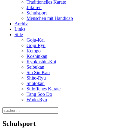
Traditionelles Karate
Jukuren
Schulsport
Menschen mit Handicap
Archiv
Links
Stile
Goju-Kai
Goju-Ryu
Kempo
Koshinkan
Kyokushin-Kai
Seibukan
Siu Sin Kan
Shito-Ryu
Shotokan
Stiloffenes Karate
Tang Soo Do
Wado-Ryu
Schulsport