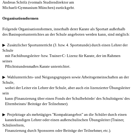
Andreas Schölz (vormals Studiendirektor am
Michaeli-Gymnasium München) zurückgeht.
Organisationsformen
Folgende
Organisationsformen, innerhalb derer Karate als Sportart außerhalb
des
Basissportunterrichtes an der Schule angeboten werden kann, sind möglich:
▶ Zusätzlicher Sportunterricht (3. bzw.
4. Sportstunde) durch einen Lehrer der
Schule
mit
Fachübungsleiter- bzw.
Trainer-C- Lizenz für Karate, der im Rahmen
seines
Pflichtstundenmaßes
Karate
unterrichtet.
▶ Wahlunterrichts- und Neigungsgruppen sowie
Arbeitsgemeinschaften an der
Schule,
wobei der Leiter ein
Lehrer der
Schule, aber auch ein lizenzierter Übungsleiter
sein
kann (Finanzierung über
einen Fonds der
Schulbehörde/ des Schulträgers/ des
Elternbeirats/
Beiträge der Teilnehmer).
▶ Projekttage als mehrtägiges "Kompaktangebot" an die Schüler
durch einen
karatekundigen Lehrer oder
einen außerschulischen
Übungsleiter (Trainer,
Schülereltern,
Finanzierung durch Sponsoren oder
Beiträge
der Teilnehmer, etc.).