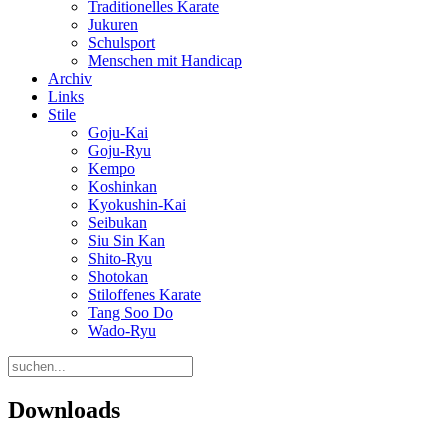
Traditionelles Karate
Jukuren
Schulsport
Menschen mit Handicap
Archiv
Links
Stile
Goju-Kai
Goju-Ryu
Kempo
Koshinkan
Kyokushin-Kai
Seibukan
Siu Sin Kan
Shito-Ryu
Shotokan
Stiloffenes Karate
Tang Soo Do
Wado-Ryu
Downloads