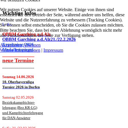
Wir nutzen Cookies auf unserer Website. Einige von ihnen sind
Wichtige Infos
essenziell für den Betrieb der Seite, während andere uns helfen, diese
Website und die Nutzererfahrung zu verbessern (Tracking Cookies).
Links:
Sie können selbst entscheiden, ob Sie die Cookies zulassen möchten.
Bitte beachten Sie, dass bei einer Ablehnung womöglich nicht mehr
OBBM Garching a.d.Alz
alle Funktionalitäten der Seite zur Verfügung stehen.
OBBM Garching a.d.Alz21./22.2.2026
Ergebnisse
2026
Akzeptieren
Ablehnen
Medalienspiegel
Weitere Informationen
|
Impressum
______________
neue
Termine
________________
Sonntag 14.06.2026
10. Oberbayernliga
Turnier 2026 in Dorfen
Samstag 02.05.2026
Bezirkskampfrichter-
lehrgang (Bez.KR-LG)
und Kampfrichterlehrgang
für DAN-Anwärter