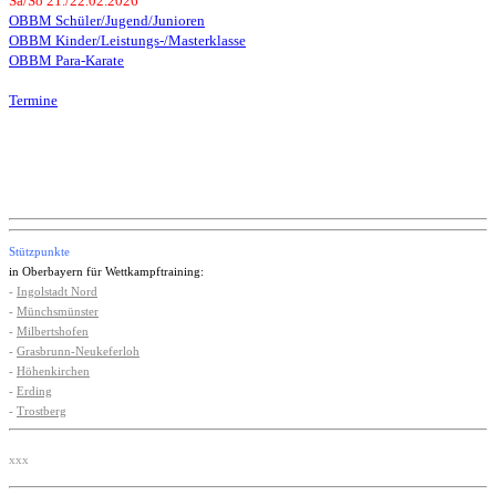
Sa/So 21./22.02.2026
OBBM Schüler/Jugend/Junioren
OBBM Kinder/Leistungs-/Masterklasse
OBBM Para-Karate
Termine
Stützpunkte
in Oberbayern für Wettkampftraining:
-
Ingolstadt Nord
-
Münchsmünster
-
Milbertshofen
-
Grasbrunn-Neukeferloh
-
Höhenkirchen
-
Erding
-
Trostberg
xxx