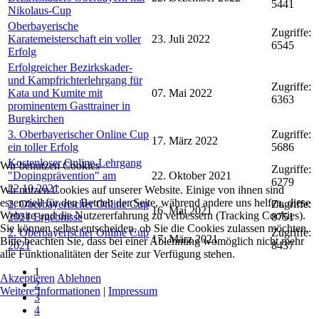
5441
Nikolaus-Cup
Oberbayerische
Zugriffe:
Karatemeisterschaft ein voller
23. Juli 2022
6545
Erfolg
Erfolgreicher Bezirkskader-
und Kampfrichterlehrgang für
Zugriffe:
Kata und Kumite mit
07. Mai 2022
6363
prominentem Gasttrainer in
Burgkirchen
3. Oberbayerischer Online Cup
Zugriffe:
17. März 2022
ein toller Erfolg
5686
Kostenloser Online-Lehrgang
Wir benutzen Cookies
Zugriffe:
"Dopingprävention" am
22. Oktober 2021
6279
22.10.2021
Wir nutzen Cookies auf unserer Website. Einige von ihnen sind
essenziell für den Betrieb der Seite, während andere uns helfen, diese
2. Oberbayerischer Online Cup
Zugriffe:
16. Mai 2021
Website und die Nutzererfahrung zu verbessern (Tracking Cookies).
2021 Ergebnisse
8751
Sie können selbst entscheiden, ob Sie die Cookies zulassen möchten.
2. Oberbayerischer Online Cup
Zugriffe:
17. März 2021
Bitte beachten Sie, dass bei einer Ablehnung womöglich nicht mehr
2021
8437
alle Funktionalitäten der Seite zur Verfügung stehen.
1
Akzeptieren
Ablehnen
2
Weitere Informationen
|
Impressum
3
4