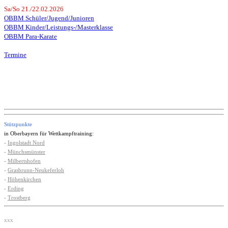
Sa/So 21./22.02.2026
OBBM Schüler/Jugend/Junioren
OBBM Kinder/Leistungs-/Masterklasse
OBBM Para-Karate
Termine
Stützpunkte
in Oberbayern für Wettkampftraining:
-
Ingolstadt Nord
-
Münchsmünster
-
Milbertshofen
-
Grasbrunn-Neukeferloh
-
Höhenkirchen
-
Erding
-
Trostberg
xxx