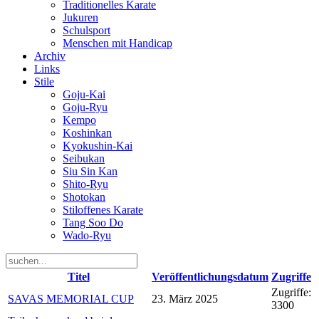
Traditionelles Karate
Jukuren
Schulsport
Menschen mit Handicap
Archiv
Links
Stile
Goju-Kai
Goju-Ryu
Kempo
Koshinkan
Kyokushin-Kai
Seibukan
Siu Sin Kan
Shito-Ryu
Shotokan
Stiloffenes Karate
Tang Soo Do
Wado-Ryu
Titel
Veröffentlichungsdatum
Zugriffe
Zugriffe:
SAVAS MEMORIAL CUP
23. März 2025
3300