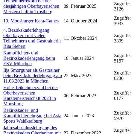
Teilnehmerrekord bei der
Zugriffe:
diesjährigen Oberbayerischen
09. Februar 2025
3126
Meisterschaft in Trostberg
Zugriffe:
10. Moosburger Kara-Games
14. Oktober 2024
3933
4. Bezirkskaderlehrgang
Oberbayern mit vielen
Zugriffe:
11. Oktober 2024
Teilnehmern und Gasttrainerin
3899
Rita Siebert
Kampfrichter- und
Zugriffe:
Bezirkskaderlehrgang beim
18. Januar 2024
5157
ESV München
Ilja Smorguner als Gasttrainer
Zugriffe:
beim Bezirkskaderlehrgang am
22. März 2023
6236
11.03.2023 in München
Hohe Teilnehmerzahl bei der
Oberbayerischen
Zugriffe:
06. Februar 2023
Karatemeisterschaft 2023 in
6177
Moosburg
Bezirkskader- und
Zugriffe:
Kampfrichterlehrgang bei Asia
24. Januar 2023
5970
Sports Waldkraiburg
Jahresabschlusslehrgang des
Zugriffe:
Bezirkskaders Oberbayern mit
22. Dezember 2022