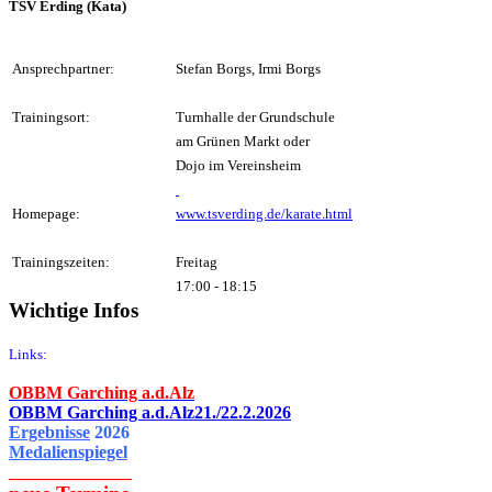
TSV Erding (Kata)
Ansprechpartner:
Stefan Borgs, Irmi Borgs
Trainingsort:
Turnhalle der Grundschule
am Grünen Markt oder
Dojo im Vereinsheim
Homepage:
www.tsverding.de/karate.html
Trainingszeiten:
Freitag
17:00 - 18:15
Wichtige Infos
Links:
OBBM Garching a.d.Alz
OBBM Garching a.d.Alz21./22.2.2026
Ergebnisse
2026
Medalienspiegel
______________