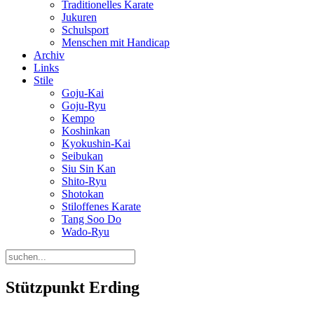
Traditionelles Karate
Jukuren
Schulsport
Menschen mit Handicap
Archiv
Links
Stile
Goju-Kai
Goju-Ryu
Kempo
Koshinkan
Kyokushin-Kai
Seibukan
Siu Sin Kan
Shito-Ryu
Shotokan
Stiloffenes Karate
Tang Soo Do
Wado-Ryu
Stützpunkt Erding