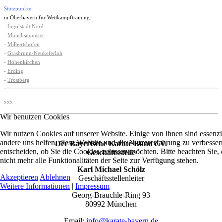
Stützpunkte
in Oberbayern für Wettkampftraining:
-
Ingolstadt Nord
-
Münchsmünster
-
Milbertshofen
-
Grasbrunn-Neukeferloh
-
Höhenkirchen
-
Erding
-
Trostberg
xxx
Wir benutzen Cookies
Wir nutzen Cookies auf unserer Website. Einige von ihnen sind essenzie
andere uns helfen, diese Website und die Nutzererfahrung zu verbesser
Der Bayerische Karate Bund e.V.
entscheiden, ob Sie die Cookies zulassen möchten. Bitte beachten Sie
Geschäftsstelle
nicht mehr alle Funktionalitäten der Seite zur Verfügung stehen.
Karl Michael Schölz
Akzeptieren
Ablehnen
Geschäftsstellenleiter
Weitere Informationen
|
Impressum
Georg-Brauchle-Ring 93
80992 München
Email:
info@karate-bayern.de