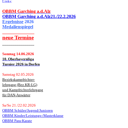
Links:
OBBM Garching a.d.Alz
OBBM Garching a.d.Alz21./22.2.2026
Ergebnisse
2026
Medalienspiegel
______________
neue
Termine
________________
Sonntag 14.06.2026
10. Oberbayernliga
Turnier 2026 in Dorfen
Samstag 02.05.2026
Bezirkskampfrichter-
lehrgang (Bez.KR-LG)
und Kampfrichterlehrgang
für DAN-Anwärter
Sa/So 21./22.02.2026
OBBM Schüler/Jugend/Junioren
OBBM Kinder/Leistungs-/Masterklasse
OBBM Para-Karate