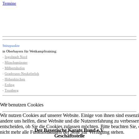
Termine
Stützpunkte
in Oberbayern für Wettkampftraining:
-
Ingolstadt Nord
-
Münchsmünster
-
Milbertshofen
-
Grasbrunn-Neukeferloh
-
Höhenkirchen
-
Erding
-
Trostberg
Wir benutzen Cookies
xxx
Wir nutzen Cookies auf unserer Website. Einige von ihnen sind essenzie
andere uns helfen, diese Website und die Nutzererfahrung zu verbesser
entscheiden, ob Sie die Cookies zulassen möchten. Bitte beachten Sie
Der Bayerische Karate Bund e.V.
nicht mehr alle Funktionalitäten der Seite zur Verfügung stehen.
Geschäftsstelle