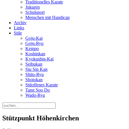
Traditionelles Karate
Jukuren
Schulsport
Menschen mit Handicap
Archiv
Links
Stile
Goju-Kai
Goju-Ryu
Kempo
Koshinkan
Kyokushin-Kai
Seibukan
Siu Sin Kan
Shito-Ryu
Shotokan
Stiloffenes Karate
Tang Soo Do
Wado-Ryu
Stützpunkt Höhenkirchen