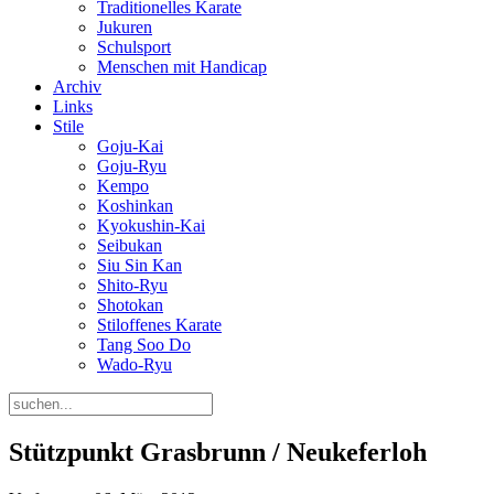
Traditionelles Karate
Jukuren
Schulsport
Menschen mit Handicap
Archiv
Links
Stile
Goju-Kai
Goju-Ryu
Kempo
Koshinkan
Kyokushin-Kai
Seibukan
Siu Sin Kan
Shito-Ryu
Shotokan
Stiloffenes Karate
Tang Soo Do
Wado-Ryu
Stützpunkt Grasbrunn / Neukeferloh