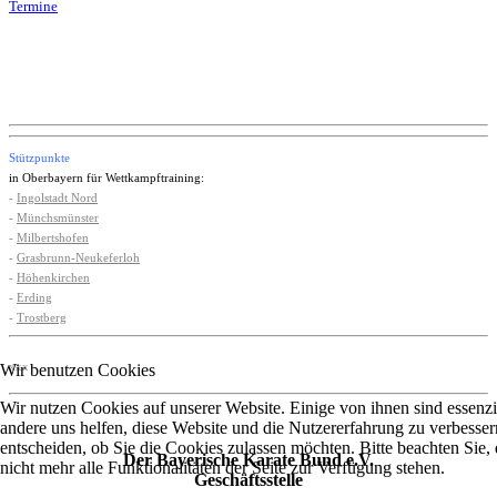
Termine
Stützpunkte
in Oberbayern für Wettkampftraining:
-
Ingolstadt Nord
-
Münchsmünster
-
Milbertshofen
-
Grasbrunn-Neukeferloh
-
Höhenkirchen
-
Erding
-
Trostberg
Wir benutzen Cookies
xxx
Wir nutzen Cookies auf unserer Website. Einige von ihnen sind essenzie
andere uns helfen, diese Website und die Nutzererfahrung zu verbesser
entscheiden, ob Sie die Cookies zulassen möchten. Bitte beachten Sie
Der Bayerische Karate Bund e.V.
nicht mehr alle Funktionalitäten der Seite zur Verfügung stehen.
Geschäftsstelle