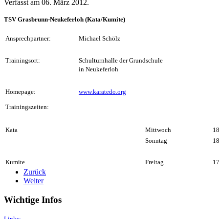
Verfasst am
06. März 2012
.
TSV Grasbrunn-Neukeferloh (Kata/Kumite)
Ansprechpartner:
Michael Schölz
Trainingsort:
Schulturnhalle der Grundschule
in Neukeferloh
Homepage:
www.karatedo.org
Trainingszeiten:
Kata
Mittwoch
18
Sonntag
18
Kumite
Freitag
17
Zurück
Weiter
Wichtige Infos
Links: