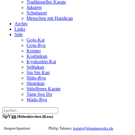
Traditionelles Karate
Jukuren
Schulsport
Menschen mit Handicap
Archiv
Links
Stile
Goju-Kai
Goju-Ryu
Kempo
Koshinkan
Kyokushin-Kai
Seibukan
Siu Sin Kan
Shito-Ryu
Shotokan
Stiloffenes Karate
Tang Soo Do
Wado-Ryu
SpVgg
Höhenkirchen (Kata)
Ansprechpartner:
Philip Takano,
karate@plasmaworkx.de