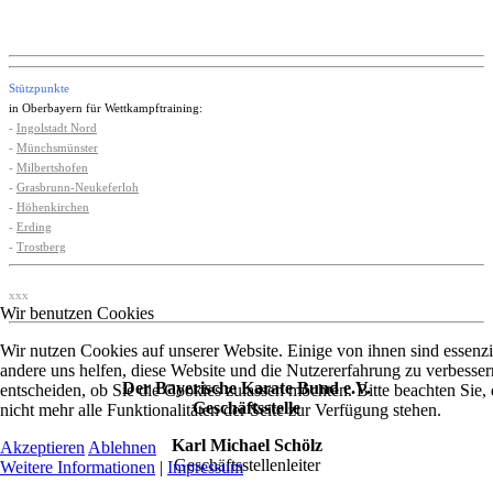
Stützpunkte
in Oberbayern für Wettkampftraining:
-
Ingolstadt Nord
-
Münchsmünster
-
Milbertshofen
-
Grasbrunn-Neukeferloh
-
Höhenkirchen
-
Erding
-
Trostberg
xxx
Wir benutzen Cookies
Wir nutzen Cookies auf unserer Website. Einige von ihnen sind essenzie
andere uns helfen, diese Website und die Nutzererfahrung zu verbesser
Der Bayerische Karate Bund e.V.
entscheiden, ob Sie die Cookies zulassen möchten. Bitte beachten Sie
Geschäftsstelle
nicht mehr alle Funktionalitäten der Seite zur Verfügung stehen.
Karl Michael Schölz
Akzeptieren
Ablehnen
Geschäftsstellenleiter
Weitere Informationen
|
Impressum