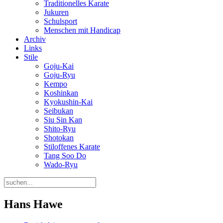
Traditionelles Karate
Jukuren
Schulsport
Menschen mit Handicap
Archiv
Links
Stile
Goju-Kai
Goju-Ryu
Kempo
Koshinkan
Kyokushin-Kai
Seibukan
Siu Sin Kan
Shito-Ryu
Shotokan
Stiloffenes Karate
Tang Soo Do
Wado-Ryu
Hans Hawe