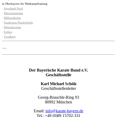
in Oberbayern für Wettkampftraining:
-
Ingolstadt Nord
-
Münchsmünster
-
Milbertshofen
-
Grasbrunn-Neukeferloh
-
Höhenkirchen
-
Erding
-
Trostberg
xxx
Der Bayerische Karate Bund e.V.
Geschäftsstelle
Karl Michael Schölz
Geschäftsstellenleiter
Georg-Brauchle-Ring 93
80992 München
Email:
info@karate-bayern.de
Tel.: +49 (0)89 15702-331