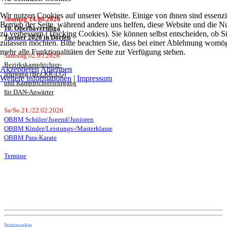
________________
Wir nutzen Cookies auf unserer Website. Einige von ihnen sind essenzie
Sonntag 14.06.2026
Betrieb der Seite, während andere uns helfen, diese Website und die N
10. Oberbayernliga
zu verbessern (Tracking Cookies). Sie können selbst entscheiden, ob S
Turnier 2026 in Dorfen
zulassen möchten. Bitte beachten Sie, dass bei einer Ablehnung womög
mehr alle Funktionalitäten der Seite zur Verfügung stehen.
Samstag 02.05.2026
Bezirkskampfrichter-
Akzeptieren
Ablehnen
lehrgang (Bez.KR-LG)
Weitere Informationen
|
Impressum
und Kampfrichterlehrgang
für DAN-Anwärter
Sa/So 21./22.02.2026
OBBM Schüler/Jugend/Junioren
OBBM Kinder/Leistungs-/Masterklasse
OBBM Para-Karate
Termine
Stützpunkte